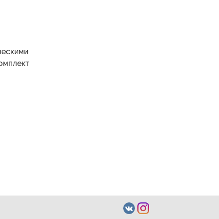
ческими
комплект